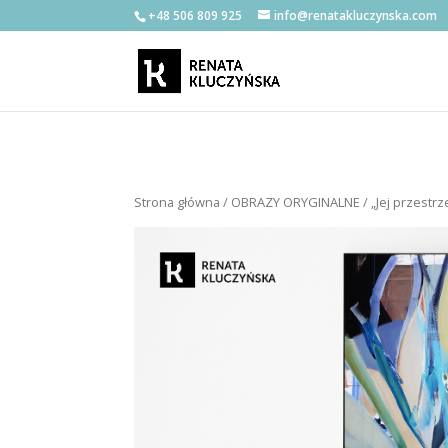
+48 506 809 925
info@renatakluczynska.com
Strona główna
/
OBRAZY ORYGINALNE
/ „Jej przestr