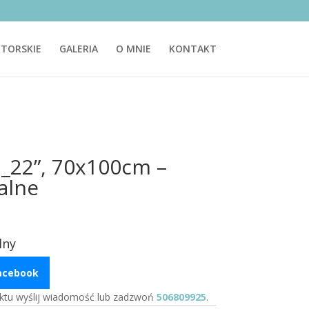
TORSKIE
GALERIA
O MNIE
KONTAKT
ń_22”, 70x100cm –
alne
lny
Facebook
ktu wyślij wiadomość lub zadzwoń
506809925
.