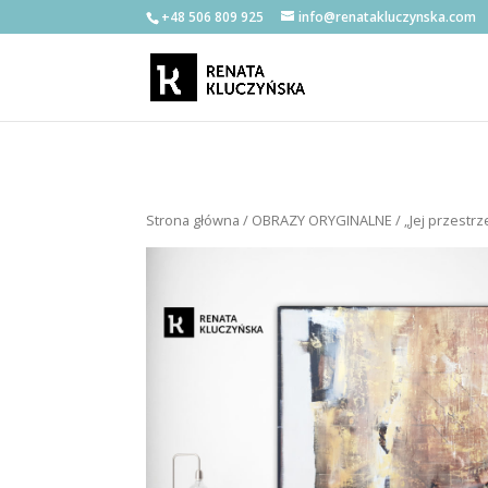
+48 506 809 925
info@renatakluczynska.com
Strona główna
/
OBRAZY ORYGINALNE
/ „Jej przestr