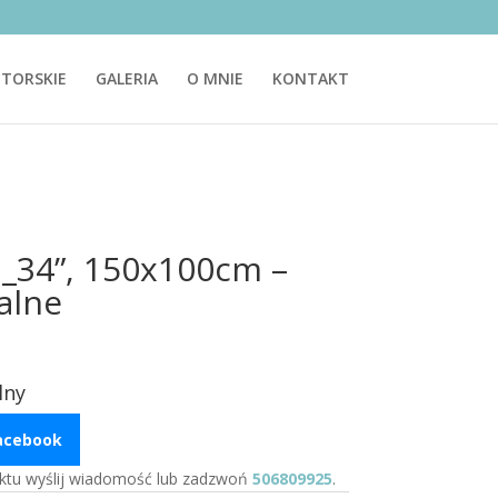
TORSKIE
GALERIA
O MNIE
KONTAKT
ń_34”, 150x100cm –
alne
lny
Facebook
ktu wyślij wiadomość lub zadzwoń
506809925
.