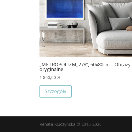
„METROPOLIZM_278”, 60x80cm – Obrazy
oryginalne
1 800,00
zł
Szczegóły
Renata Kluczyńska © 2015-2020