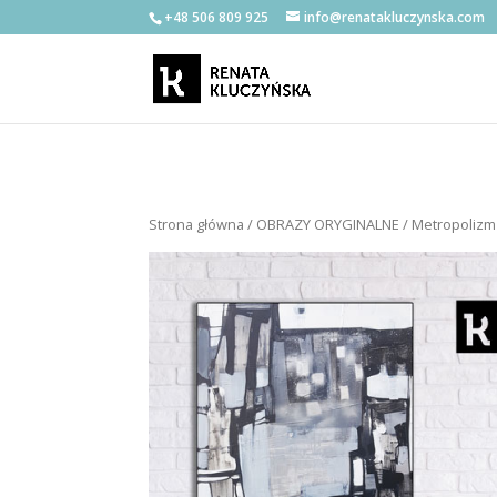
+48 506 809 925
info@renatakluczynska.com
Strona główna
/
OBRAZY ORYGINALNE
/ Metropolizm