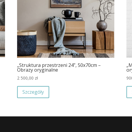
„Struktura przestrzeni 24”, 50x70cm –
„M
Obrazy oryginalne
or
2 500,00
zł
90
Szczegóły