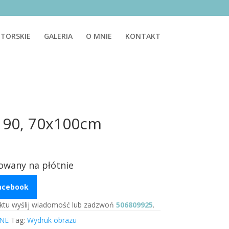
TORSKIE
GALERIA
O MNIE
KONTAKT
190, 70x100cm
owany na płótnie
Facebook
ktu wyślij wiadomość lub zadzwoń
506809925
.
NE
Tag:
Wydruk obrazu