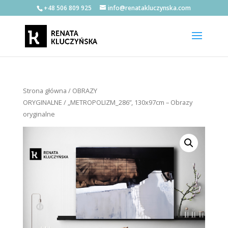
+48 506 809 925
info@renatakluczynska.com
Strona główna
/
OBRAZY
ORYGINALNE
/ „METROPOLIZM_286”, 130x97cm – Obrazy
oryginalne