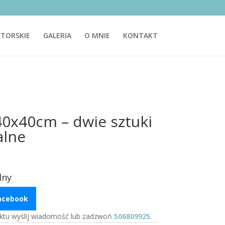
TORSKIE
GALERIA
O MNIE
KONTAKT
40x40cm – dwie sztuki
alne
lny
Facebook
ktu wyślij wiadomość lub zadzwoń
506809925
.