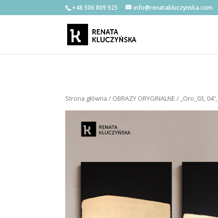
+48 506 809 925
info@renatakluczynska.com
Strona główna
/
OBRAZY ORYGINALNE
/ „Oro_03, 04”