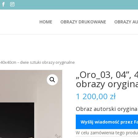
HOME
OBRAZY DRUKOWANE
OBRAZY AU
, 40x40cm – dwie sztuki obrazy oryginalne
„Oro_03, 04”, 
obrazy orygin
1 200,00
zł
Obraz autorski orygina
Wyślij wiadomość przez 
W celu zamówienia tego produ