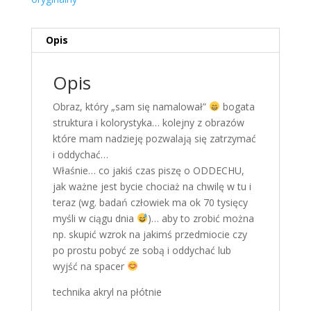
Opis
Opis
Obraz, który „sam się namalował”
bogata
struktura i kolorystyka… kolejny z obrazów
które mam nadzieję pozwalają się zatrzymać
i oddychać…
Właśnie… co jakiś czas piszę o ODDECHU,
jak ważne jest bycie chociaż na chwilę w tu i
teraz (wg. badań człowiek ma ok 70 tysięcy
myśli w ciągu dnia
)… aby to zrobić można
np. skupić wzrok na jakimś przedmiocie czy
po prostu pobyć ze sobą i oddychać lub
wyjść na spacer
technika akryl na płótnie